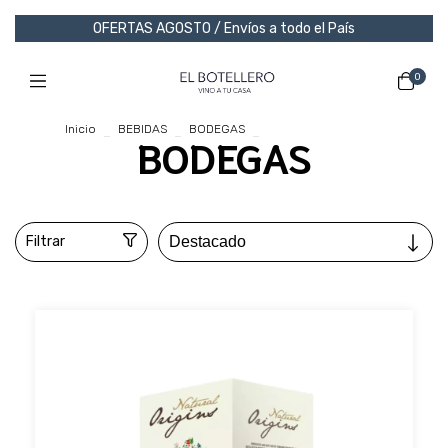
OFERTAS AGOSTO / Envíos a todo el País
0
Inicio
>
BEBIDAS
>
BODEGAS
>
breadcrumbs.piatelli
BODEGAS
Filtrar